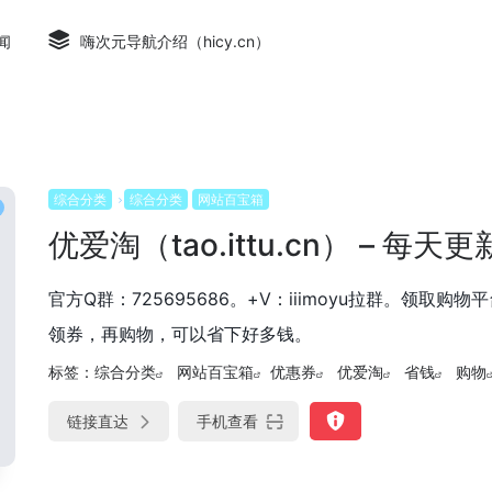
闻
嗨次元导航介绍（hicy.cn）
综合分类
综合分类
网站百宝箱
优爱淘（tao.ittu.cn） – 
官方Q群：725695686。+V：iiimoyu拉群。领
领券，再购物，可以省下好多钱。
标签：
综合分类
网站百宝箱
优惠券
优爱淘
省钱
购物
链接直达
手机查看