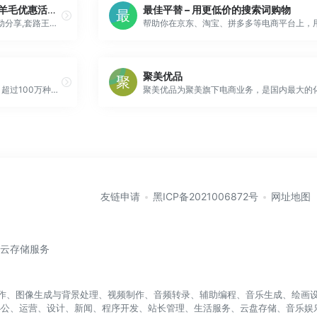
找线报_活动线报，套路王薅羊毛优惠活动分享,实时更新
最佳平替 – 用更低价的搜索词购物
找线报_活动线报，薅羊毛优惠活动分享,套路王实时更新 无标题小反馈爱奇艺周卡 看自己抽 ，联通云盘 测速抽月咔试试淘宝概率不太高 留点次数也行
聚美优品
全球领先的综合性网上购物中心。超过100万种商品在线热销！图书、童书、绘本、中小学教辅、文学小说、音像、母婴、家居、服装、鞋包等几十大类，正版保证，低至2折（自营图书满49元免运费。当当网一贯秉承提升顾客体验的承诺，自助退换货便捷又放心）
友链申请
黑ICP备2021006872号
网址地图
/云存储服务
盖写作、图像生成与背景处理、视频制作、音频转录、辅助编程、音乐生成、绘画设
办公、运营、设计、新闻、程序开发、站长管理、生活服务、云盘存储、音乐娱