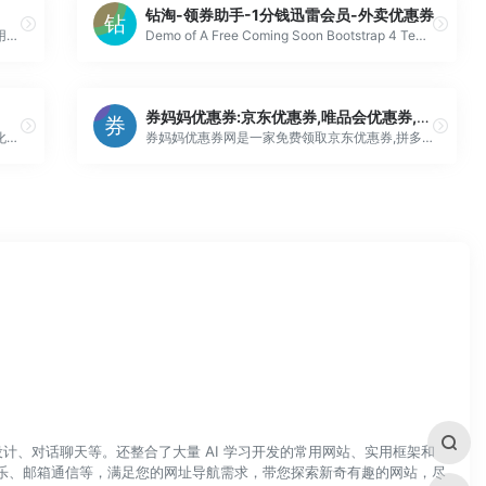
钻淘-领券助手-1分钱迅雷会员-外卖优惠券
帮助你在京东、淘宝、拼多多等电商平台上，用更低价的关键词找到更便宜的商品。
Demo of A Free Coming Soon Bootstrap 4 Template
券妈妈优惠券:京东优惠券,唯品会优惠券,拼多多优惠券,饿了么优惠券,美团外卖优惠券免费领取
聚美优品为聚美旗下电商业务，是国内最大的化妆品电商平台。聚美先后在电子商务、影视娱乐、共享经济等创新赛道持续发力，孵化出一系列行业领军企业。
券妈妈优惠券网是一家免费领取京东优惠券,拼多多优惠券,唯品会优惠券,饿了么优惠券,美团外卖优惠券,滴滴优惠券网站。
计、对话聊天等。还整合了大量 AI 学习开发的常用网站、实用框架和
乐、邮箱通信等，满足您的网址导航需求，带您探索新奇有趣的网站，尽