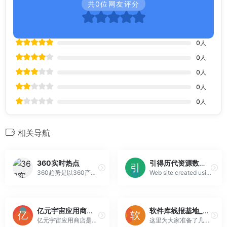
共
0
位网友评分
0
人
0
人
0
人
0
人
0
人
相关导航
360实时热点
引得历代资源数据平台
360趋势是以360产品海量用户数据为基础的大数据展示平台，可通过搜索关键词，快速获取热度趋势、理解用户真实需求、了解关键字搜索的人群属性。
Web site created using create-react-app.
亿元宇宙应用商店官网
软件库线报基地_线报坊软件库_线报软件合集下载_5577下载
亿元宇宙应用商店是为您提供有趣好玩的app平台。
这里为大家准备了几款非常棒的线报软件，用户通过这些软件能轻松了解到最新的线报消息，欢迎下载体验！