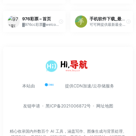
976彩票 – 首页
手机软件下载_最新安卓软件apk_手机软件下载大全-可可下载站
▓976cc彩票▓welcome彩集团官方网站为您提供976彩票VIP版本计划客服微聊下载app最新版本更新内容,976彩票用户登录,976彩票在线入口,976彩票购彩邀请码,976彩票线路检测导航,976彩票中心大厅,976彩票专业购彩平台.
可可网提供最新最全的手机软件下载，提供丰富实用的安卓手机软件，安卓手机软件一网打尽！
本站由
提供CDN加速/云存储服务
友链申请
黑ICP备2021006872号
网址地图
精心收录国内外数百个 AI 工具，涵盖写作、图像生成与背景处理、