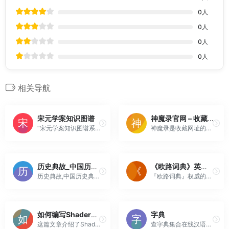
0
人
0
人
0
人
0
人
相关导航
宋元学案知识图谱
神魔录官网 – 收藏网址的地方，也是防骗小知识分享的地方
“宋元学案知识图谱系统”对240万字的《宋元学案》进行了文本处理和分析，将学案中的人物、时间、地点、著作以及它们之间的复杂语义关系提取出来构造成知识图谱，提供可视化展现、交互式浏览、语义化查询等功能。
神魔录是收藏网址的地方，也是防骗小知识分享的地方
历史典故_中国历史典故大全_历史典故百科_典故来历与出处
《欧路词典》英语翻译软件官方主页，最新支持GPT翻译和写作语法批改，英语学习首选的词典软件_欧路软件官网
历史典故,中国历史典故大全,历史典故百科,中国历史典故来历与出处
『欧路词典』权威的英语词典软件，英语学习者必备的工具，为您提供单词真人发音、英语翻译、跨软件取词、文章批改、语法错误纠正、划词搜索、英语扩充词库、英语背单词、英语听力、实时英语电台等。
如何编写Shadersmod光影包(上)
字典
这篇文章介绍了Shadersmod,也就是喜闻乐见的光影Mod的光影包制作方法,上篇包含了光影包的制作原理,以及所需的必备技巧与基础知识.
查字典集合在线汉语字典,包括汉语词典,成语词典,英语词典等在线查询工具,是学生查询学习资料的好帮手。