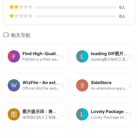
0
人
0
人
相关导航
Find High-Quality Transparent PNG Images – PNG All
loading GIF图片生成 loading GIF图片 在线loading图片制作工具 intoGIF
PNGAll is a PNG web-blog where you can find best high-quality free PNG images on various categories such as animals, food, nature, things, objects and...
loading图片制作工具提供三十多款在线gif动画制作，能在线修改各loading图片的颜色，背景、动画的速度以及需要下载loading GIF图片的大小，是一款所见即所得的loading GIF图片生成工具。
WizFile – An extremely fast file finder
SideStore
Official WizFile web site. WizFile finds files by name, size and date on your hard drives instantly. It uses the same high speed disk scanning functio...
An alternative app store that aims to make sideloading apps as seamless as possible.
图片提示词：将您的创意转化为完美的AI艺术
Lovely Package – Creative Packaging Design Inspiration
使用我们的人工智能工具掌握图片提示词的创建。为Midjourney、Flux、Stable Diffusion等生成和优化图片提示词。
Lovely Package showcases the very best of packaging design inspiration and branding. We also cover industry news, design trends, branding and sustaina...