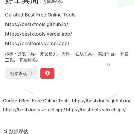
翻译站点
Curated Best Free Online Tools.
https://bestxtools.github.io/
https://bestxtools.vercel.app/
https://besttools.vercel.app/
标签：
开发工具
开发相关
周刊
在线工具
实用平台
开发
工具
开发相关
链接直达
Curated Best Free Online Tools. https://bestxtools.github.io/
https://bestxtools.vercel.app/ https://besttools.vercel.app/
数据评估