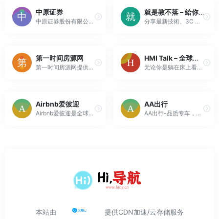
中原证券
就是教不落 – 給你最豐富的 3C 資訊、教學網站
中原证券股份有限公司成立于2002年11月8日，是注册地在河南的法人证券公司和全省资本市场发展的重要载体，也是全国140多家证券公司中第8家同时在香港和境内主板上市的券商之一。2014年6月成功实现了在香港上市（H股简称：中州证券，股票代码：01375.HK），2017年1月在上海证券交易所主板上市...
分享最新技術、3C 資訊與生活知識的部落格
第一时间房源网
HMI Talk – 全球看透透!! – HMI Talk
第一时间房源网提供大量二手房,租房,商铺,写字楼,合租日租等房源信息|个人二手房,个人租房,个人房源信息。
无论你是躺在床上看、站在车站看、趴在沙发看，甚至坐在马桶看，HMI也能让你看透全球奇闻趣事、八卦娱乐、社会百态！HMI talk，讓生活變輕鬆的平台。
Airbnb爱彼迎
AA出行
Airbnb爱彼迎是全球民宿短租公寓预订平台，全球百万特色民宿、短租、酒店、公寓、客栈房源，价格优惠，更有树屋、海景别墅、花园洋房等多种特色住宿预订供您选择。
AA出行-品质专车，商务出行首选
本站由
提供CDN加速/云存储服务