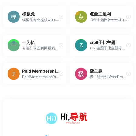
模板兔
点金主题网
模板兔专业提供wordpress主题定制开发，wordpress主题、wordpress模板、wordpress插件、wordpress企业主题、wordpress博客模板免费下载
点金主题网(www.dianjin123.com)是wordpress主题安装第一站，提供wordpress主题模板下载，wordpress主题制作服务，wordpress企业主题定制服务
一为忆
zibll子比主题
专注分享互联网最精品内容,包含编程,美术设计,工具软件,实用素材和资源,教程等几大分类的综合门户
zibll主题子比主题专为个人、企业的WordPress主题美化设计开发，wp主题采用简约优雅的设计风格搭配强大的商城功能以及易用的模块化配置，成为更加适合中文wordpress商城主题模板、wordpress企业主题模板、wordpress博客主题模板。
Paid Memberships Pro
极主题
PaidMembershipsPro可作为免费插件使用，但也提供包含一些附加插件、更新和支持的高级版本。该插件承诺快速、简单的设置，而广泛的自定义选项允许您根据自己的需要精确定制。它非常适合各种订阅网站，包括在线课程、俱乐部和协会、订阅箱等。
极主题;专注WordPress主题插件开发