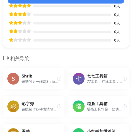
0
人
0
人
0
人
0
人
0
人
相关导航
Shrib
七七工具箱
光谱的另一端是Shrib。如果ClickUp功能丰富且功能齐全，你们中的一些人会发现它们很有用，那么Shrib则相反——简单、容易且非常快速。
77工具，在线工具，我的工具箱，提供基于网页的在线工具，包括：office文档相互转换、单位换算、图片处理、AI工具、文本工具等
彩字秀
塔条工具箱
在线制作各种表情包、搞笑图片、QQ微信表情图片、纯文字表情、闪字、搞笑动态表情图片、搞笑网络证件；简单易用带字的装逼搞笑图片生成器；让聊天更有趣。
塔条工具箱是一款功能众多、实用有趣在线工具免费使用网站。包括教育学习、生活服务、金融理财、数学计算和站长查询等工具，希望对您工作和学习有所帮助。
图鸭
小红书加微引流图生成器