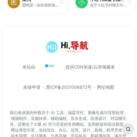
图鸭是一款轻便的免费在线图片压缩工具，可批量压缩图片，支持JPG/JPEG/PNG/WEBP/GIF/SVG/AVIF等格式，支持调整图片尺寸，设置输出格式等压缩配置。
由于小红书对聊天中的文字审核实在是太严格，所以想出通过发送包含微信号的表情包的方式来规避风险。但手动一个个搞太慢了。用这个工具，快速生成可用于小红书聊天的加微信表情图！使用方法：输入信息→生成图片→复制生成的图片→粘贴到聊天框发送→添加到表情收藏。建议多生成几张轮换使用，避免重复。
本站由
提供CDN加速/云存储服务
友链申请
黑ICP备2021006872号
网址地图
精心收录国内外数百个 AI 工具，涵盖写作、图像生成与背景处理、
视频制作、音频转录、辅助编程、音乐生成、绘画设计、对话聊天
等。还整合了大量 AI 学习开发的常用网站、实用框架和前沿模型，
网址类型丰富，包括综合、办公、运营、设计、新闻、程序开发、
站长管理、生活服务、云盘存储、音乐娱乐、邮箱通信等，满足您