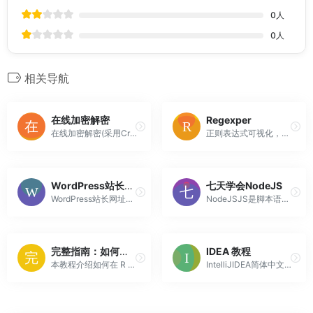
0
人
0
人
相关导航
在线加密解密
Regexper
在线加密解密(采用Crypto-JS实现)
正则表达式可视化，在线正则助手。Regularexpressionvisualizerusingrailroaddiagrams
WordPress站长导航
七天学会NodeJS
WordPress站长网址导航，有序地整理站长们经常使用的网址并分门别类，以便于站长更好地查找相关网站资源。
NodeJSJS是脚本语言，脚本语言都需要一个解析器才能运行。对于写在HTML页面里的JS，浏览器充当了解析器的角色。而对于需要独立运行的JS，NodeJS就是一个解析器。
完整指南：如何解释 R 中的 t 检验结果
IDEA 教程
本教程介绍如何在 R 中解释 t 检验结果，包括完整的分步示例。
IntelliJIDEA简体中文专题教程