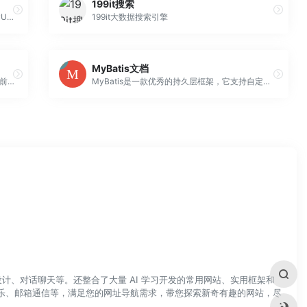
199it搜索
由w3xue提供的jQueryUI在线手册,提供jQueryUI中文手册，包含jQueryUI的特效、交互、方法和方法重载、选择器、主题、小部件等。
199it大数据搜索引擎
MyBatis文档
嘻嘻IT是一个优秀技术分享的园地，分享2023前沿技术，专注于各种编程语言、优秀工具、网站建设以及技术栈，旨在带动更多的人去分享，去学习，让更多的开发者保持对技术的好奇心和探索的精神。
MyBatis是一款优秀的持久层框架，它支持自定义SQL、存储过程以及高级映射。MyBatis免除了几乎所有的JDBC代码以及设置参数和获取结果集的工作。
计、对话聊天等。还整合了大量 AI 学习开发的常用网站、实用框架和
乐、邮箱通信等，满足您的网址导航需求，带您探索新奇有趣的网站，尽