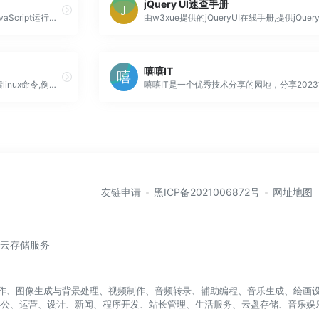
jQuery UI速查手册
Node.js是一个开源和跨平台的JavaScript运行时环境。它几乎是任何类型项目的流行工具！
嘻嘻IT
linux中文在线手册是一个可以检索linux命令,例子,实例.用户可以添加命令,例子,收藏命令的搜索平台.
友链申请
黑ICP备2021006872号
网址地图
/云存储服务
盖写作、图像生成与背景处理、视频制作、音频转录、辅助编程、音乐生成、绘画设
办公、运营、设计、新闻、程序开发、站长管理、生活服务、云盘存储、音乐娱