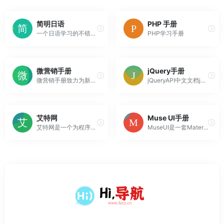
简明日语
PHP 手册
一个日语学习的不错站点。NHK简明日语，它是由NHK日本广播协会推出的，算是半官方吧，免费日语入门学习网站。
PHP学习手册
微营销手册
jQuery手册
微营销手册致力为新媒体运营、微电商达人等广大微营销从业者打造一个良好的学习交流平台,为您提供最新微营销资讯、案例、软件、活动等,关注新媒体内容创业,帮助您找到合适的新媒体服务机构。帮助企业了解做微营销,如何挑选合适的服务商！
jQueryAPI中文文档jQuery是一个高效、精简并且功能丰富的JavaScript工具库。它提供的API易于使用且兼容众多浏览器，这让诸如HTML文档遍历和操作、事件处理、动画和Ajax操作更加简单
艾特网
Muse UI手册
艾特网是一个为程序员提供服务的网址导航产品，艾特网整理了国内外非常优秀的开发网站，并提供更多相关行业的网站网址，意图给到开发者一个完善而又良好的网址导航，是iT行业人员值得收藏的导航网站。
MuseUI是一套MaterialDesign风格开源组件库，旨在快速搭建页面。它基于Vue2.0开发，并提供了自定义主题，充分满足可定制化的需求。