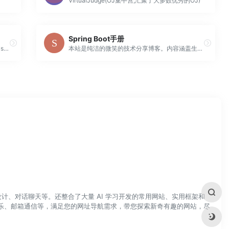
VirtualJudge(OJ集中营,汇聚了大多数优秀的OJ)
Spring Boot手册
在线工具网为您提供json格式化,json代码压缩,json校验解析,json数组解析,json转xml,xml转json,json解析,json在线解析,json在线解析及格式化,unix时间戳转换,CSS美化压缩,json美化,json格式化输出,json数组,json实体类,json视图等
本站是纯洁的微笑的技术分享博客。内容涵盖生活故事、Java后端技术、SpringBoot、SpringCloud、微服务架构、大数据演进、高可用架构、中间件使用、系统监控等相关的研究与知识分享。
计、对话聊天等。还整合了大量 AI 学习开发的常用网站、实用框架和
乐、邮箱通信等，满足您的网址导航需求，带您探索新奇有趣的网站，尽