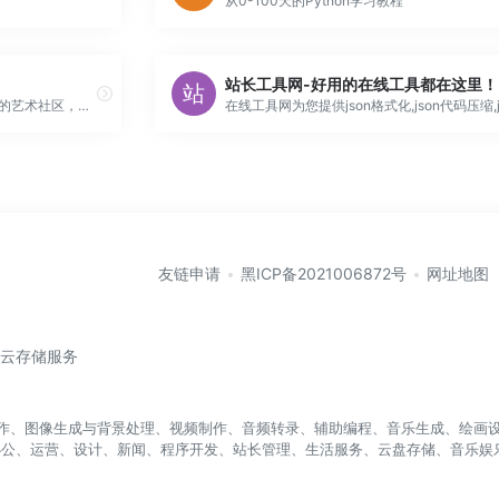
从0-100天的Python学习教程
站长工具网-好用的在线工具都在这里！
Minitokyo是一个致力于日本文化的艺术社区，主要关注动漫壁纸，以及动漫杂志和艺术书籍的高质量扫描。您将需要一个帐户来下载壁纸和扫描件，所以现在就注册吧！
友链申请
黑ICP备2021006872号
网址地图
/云存储服务
盖写作、图像生成与背景处理、视频制作、音频转录、辅助编程、音乐生成、绘画设
办公、运营、设计、新闻、程序开发、站长管理、生活服务、云盘存储、音乐娱