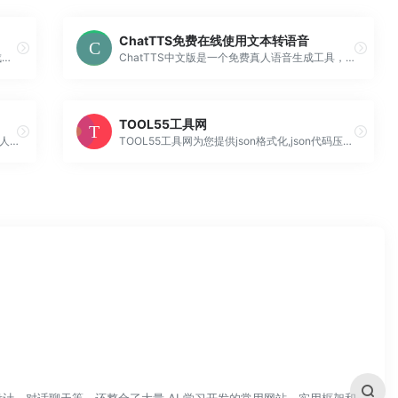
ChatTTS免费在线使用文本转语音
joker.cc无需注册的在线记事本，打开自动生成一个网址，快速记录。方便临时记事，传递分享文本，随时随地查看。支持自定义网址，分享在线笔记。
ChatTTS中文版是一个免费真人语音生成工具，ChatTTS专为对话场景而设计。它非常适合大型语言模型助手的对话任务，以及对话式音频和视频介绍等应用。该模型支持中文和英文，在语音合成中表现出很高的质量和自然度。这一性能水平是通过在约100,000小时的中文和英文数据上进行训练实现的。
TOOL55工具网
在线给图片加水印，通过前端canvas给你的个人证件加上水印，防止身份证复印件被盗。纯前端加水印，拒绝上传保证个人信息安全！
TOOL55工具网为您提供json格式化,json代码压缩,json校验解析,json数组解析,json转xml,xml转json,json解析,json在线解析,json在线解析及格式化,unix时间戳转换,CSS美化压缩,json美化,json格式化输出,json数组,json实体类,json视...