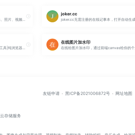
joker.cc
皮卡智能在线智能一键头像、人像、照片、视频制作漫画、动漫、动画片,生成头像,情侣头像,头像图片,女生头像,男生头像,qq头像,微信头像
在线图片加水印
水印小工具|图片加水印|电商实用工具|纯浏览器操作|处理不会上传服务器保护隐私
友链申请
黑ICP备2021006872号
网址地图
/云存储服务