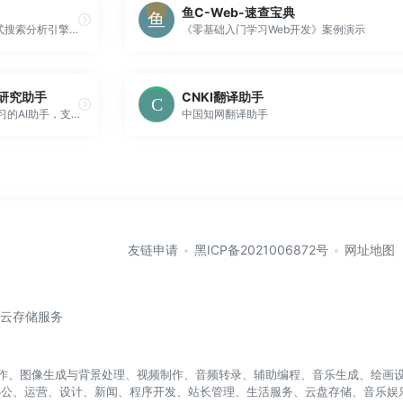
鱼C-Web-速查宝典
Elasticsearch是一个实时的分布式搜索分析引擎，它能让你以前所未有的速度和规模，去探索你的数据。它被用作全文检索、结构化搜索、分析以及这三个功能的组合
《零基础入门学习Web开发》案例演示
习研究助手
CNKI翻译助手
DeepPDF是一款面向PDF深度学习的AI助手，支持聊天、摘要、翻译对比及关键词、图片、公式的分析。
中国知网翻译助手
友链申请
黑ICP备2021006872号
网址地图
/云存储服务
盖写作、图像生成与背景处理、视频制作、音频转录、辅助编程、音乐生成、绘画设
办公、运营、设计、新闻、程序开发、站长管理、生活服务、云盘存储、音乐娱