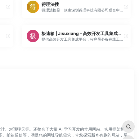
得理法搜
得理法搜是一款由深圳得理科技有限公司联合中科院研发的法律智能检索系统，集成了1.3亿篇裁判文书、300万条法律法规等海量法律数据，运用自然语言处理技术，提供精准的语义检索、关键词检索和长文本检索。
极速箱 | Jisuxiang – 高效开发工具集成平台 | 程序员必备在线工具箱
提供高效开发工具集成平台，程序员必备在线工具箱，包含JSON处理、编码转换、加密解密、时间转换等提升编程效率的神器
计、对话聊天等。还整合了大量 AI 学习开发的常用网站、实用框架和
乐、邮箱通信等，满足您的网址导航需求，带您探索新奇有趣的网站，尽