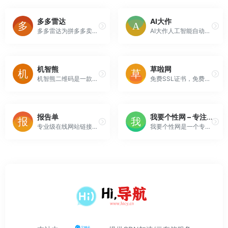
多多雷达
AI大作
多多雷达为拼多多卖家提供大数据分析，知己知彼、百战百胜，提供竞品店铺一周运营数据分析、店铺的日报、销量分析、从店铺的流量侧分析流量的构成、自然流量和付费流量的宝贝数、店铺类目分析、店铺动态分析、店铺的活动分析、店铺的评价分析等等辅助功能
AI大作人工智能自动ai绘画网站，为广大ai绘画ai作画ai画图爱好者提供免费ai绘画自动生成器功能，大作AI绘画具有操作简单、多AI引擎、画风任选、快速出图、自由发挥等优点，提供ai绘画关键词，ai一键生成图片。在大作ai人工智能绘画平台随意发挥自己的绘画创意。
机智熊
草啦网
机智熊二维码是一款在线二维码生成器，支持图片、视频、音频、文件、名片、地图、文本、表单等等多种场景二维码制作，支持创建微信活码、批量建码功能，免费在线生成个性二维码图片。
免费SSL证书，免费90天SSL/TLS证书申请。
报告单
我要个性网 – 专注分享图片、文字等素材（头像,图片,网名,个性签名等）
专业级在线网站链接地址SEO实时测评报告单生成，通过报告单可以诊断网页SEO问题，提供解决办法，助力站长实现搜索引擎SEO优化！
我要个性网是一个专注分享图片、文字等素材（头像,图片,网名,个性签名等）。汇集了海量个性类资源，在这里可以寻找到您想要的、分享你喜欢的。