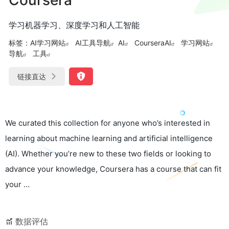
学习机器学习、深度学习和人工智能
标签：
AI学习网站
AI工具导航
AI
CourseraAI
学习网站
导航
工具
链接直达
We curated this collection for anyone who’s interested in
learning about machine learning and artificial intelligence
(AI). Whether you’re new to these two fields or looking to
advance your knowledge, Coursera has a course that can fit
your …
数据评估