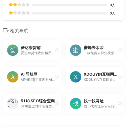
0
人
0
人
相关导航
爱达杂货铺
蜜蜂去水印
爱达杂货铺收集精品网络免费资源、包括免费视频、网盘搜索、软件、网站和各类资源，欢迎前来探索。
一款免费去掉短视频水印工具，在线去水印方便快捷
AI 导航网
XDOUYIN互联网导航
AI导航网|主要面向AI文本，AI绘画，AI游戏，AI视频四大领域。我们同时整理了各类AI相关的信息，涵盖AI网址大全，AI工具软件，AI软件免费教程，AI热点资讯，AI学习图书等等|期望能对AI爱好者有所帮助！
XDOUYIN互联网导航;简洁方便可依赖！
5118 SEO综合查询
找一找网址
5118通过对排名各类大数据挖掘,提供关键词挖掘,行业词库,站群权重监控,关键词排名监控,指数词,流量词挖掘工具等排名工作人员必备百度站长工具平台
找一找网址(www.zyzwz.cn)-站在前方,为你寻路，一个全人工编辑的开放式网址查询目录，在这里汇聚了网上较为优秀的网站，目的是满足用户日常的网址导航需求，帮助用户发现更多有趣的网站，旨在打造高质量导航分类目录网站！