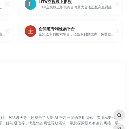
LiTV立視線上影視
票据信息披露平台是中国人民银行认可的、由上海票据交易所建设运营的披露票据相关信息的平台。票据信息披露平台为承兑人披露商业汇票承兑信息、承兑信用信息提供服务支持，为金融机构、持票企业或其他社会公众查询相关披露信息提供服务。
LiTV立視線上影視為台灣最大合法正版高畫質線上看電視，有400個頻道及6大館隨選影片，新聞、電視頻道、電影、台陸日韓戲劇、綜藝、動漫，各類免費影視內容，多螢跨載具觀賞，精彩內容隨時看。
企知道专利检索平台
天天直播吧提供足球直播，NBA直播，视频直播赛程表，赛事高清播放无插件，天天直播吧，最好的体育直播吧
企知道专利检索平台，亿级专利数据库，免费查询！支持多种检索方式，提供专利价值评估及多种类型专利下载方式，同时提供自动生成技术全景报告、公司报告、竞争对比报告等新功能，助力企业创新布局。
计、对话聊天等。还整合了大量 AI 学习开发的常用网站、实用框架和
乐、邮箱通信等，满足您的网址导航需求，带您探索新奇有趣的网站，尽