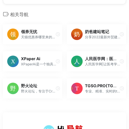
相关导航
领券无忧
奶爸建站笔记
天猫优惠券哪里来的，天猫优惠券怎么领取？上领券无忧（lq5u.com）啊！专业的天猫超市优惠券领取网站，领券无忧app汇聚全网天猫淘宝优惠券。天猫优惠券免费领取，享天猫商城优惠价。
分享2022最新外贸建站教程和经验，SOHO自己建网站的步骤，GoogleSEO教程，外贸网站营销推广方法；提供企业官网搭建、WordPress外贸网站建设和推广服务。
XPaper Ai
人民医学网：医考职业在线教育平台！
XPaperAi是一个独具特色的论文写作平台。它不仅为学生提供了丰富的学术资源，更通过先进的人工智能技术，帮助学生进行论文的构思、撰写与修改，快速生成论文的大纲、全文及开题报告。借助AI一键辅助创作功能，提高论文的写作效率，使得学生们能够更加专注于论文的内容和质量。为其量身定制个性化的写作指导，使每...
人民医学网|让医考学习变得轻松简单，上线医学教育课程有医师资格、健康管理师、药师资格、卫生资格、主治医师、药学职称、医学专升本、小儿推拿等，更多课程敬请期待。
野火论坛
TGSO.PRO(TG搜索器）
野火论坛，专注于Creo、Pro/E软件的学习和交流，是国内最好的Creo,proe学习交流论坛，站内具有丰富的Creo及proe免费视频和在线图文教程资源，让我们一起把野火烧的更旺！
专业、精准、实时的telegram在线搜索引擎