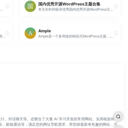
国内优秀开源WordPress主题合集
Newsletter是一个免费的WordPress?博客主题，不仅让你的博客有一个惊人的外观，而且还非常轻巧，让你的博客速度超快
本文长时间收录优秀国内优秀开源WordPress主题，至于为什么不收录国外的WP主题，因为国外主题在国内使用，会有加载不完的css，前后台一直转圈等等因素，当然后面可能会出一期优秀的国外WP主题。
Ample
Gridzone是一个WordPress免费博客主题，采用瀑布流布局，可以很好的展示各种作品。整体非常大气，全面支持古腾堡区块编辑器，而且非常灵活。
Ample是一个多用途的响应式WordPress主题，具备了多个内容模块，可以很方便地制作出一个美丽的企业网站。自带头部幻灯片，方便你展示图片模块，免费版还有服务、作品展示、最新文章等模块。响应式设计，在手机、平板和电脑端都可以很好地展示，此外，Ample还兼容?WooCommerce?商城插件，为...
计、对话聊天等。还整合了大量 AI 学习开发的常用网站、实用框架和
乐、邮箱通信等，满足您的网址导航需求，带您探索新奇有趣的网站，尽