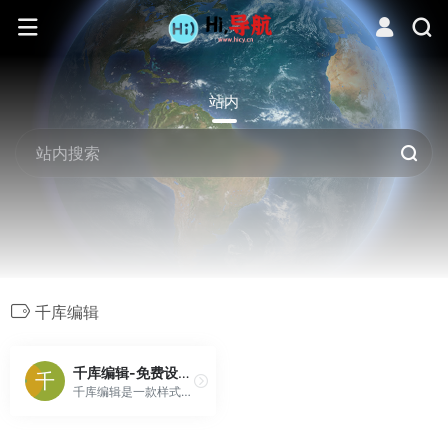
站内
千库编辑
千库编辑-免费设计模板素材-在线PS图片编辑器-版权素材极简设计神器
千库编辑是一款样式丰富的在线ps图片编辑器,可提供微信编辑器功能,在线ps照片处理,视频制作设计,gif模板设计,在线搞定图片设计,淘宝模板制作,平面设计,海报设计,在线图片处理等功能。千库编辑作图操作简单，一站式满足设计需求,帮助企业视觉营销投入成本更低。