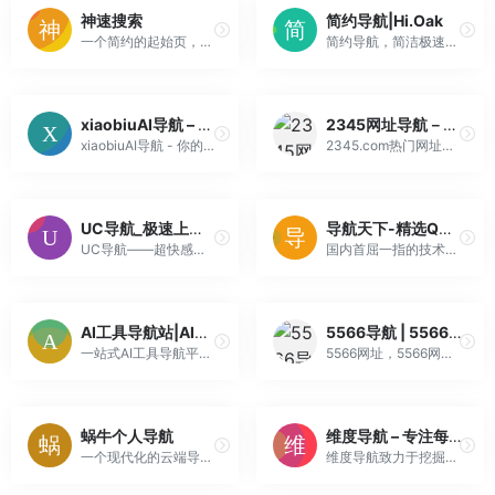
神速搜索
简约导航|Hi.Oak
一个简约的起始页，支持自定义搜索引擎，自定义快捷方式，自定义壁纸以及数据备份
简约导航，简洁极速清新导航 可修改背景，可自定义搜索引擎功能，自定义客制化添加网址的导航网站，一个清爽简约，极速，无广告清爽导航。
xiaobiuAI导航 – AI及人工智能工具集合站
2345网址导航－致力于打造百年品牌（已创建20年9个月）
xiaobiuAI导航 - 你的AI工具箱,为你收录国内外最新的AI工具应用,人工智能网址导航网站,AI文字,AI图片,AI写作,AI视频,AI音频!
2345.com热门网址导航站网罗精彩实用网址，如音乐、小说、NBA、财经、购物、视频、软件及热门游戏网址大全等，二三四五网址导航提供了多种搜索引擎入口、实用查询、天气预报、个性定制等实用功能，帮助广大网友畅游网络更轻松。
UC导航_极速上网体验
导航天下-精选QQ技术导航,资源网址导航,学技术,找资源,从这里开始
UC导航——超快感的上网体验，权威收录影视、游戏、购物、小说等各分类的最热门网站，更全的网址内容，更快的上网体验，精彩一步直达。
国内首屈一指的技术教程活动导航分类平台，站点已累计收录数千网站，累计为中国网民提供多达数亿的访问点击，满足用户随时查阅最全面最权威的文章资讯教程
AI工具导航站|AI写作,AI编程,AI绘画,AI论文,AI视频,AI生图,AI办公,AI学习,AI生成
5566导航 | 5566网址导航 – 5566自定义主页
一站式AI工具导航平台！汇聚超1000+免费AI工具，涵盖AI写作、AI编程、AI绘画、AI论文、AI视频、AI生图、AI办公、AI学习、AI生成、agent等全场景工具。每日更新热门 AI工具，助您快速找到提升办公、创作、学习效率的实用工具！立即访问ai-nav.net，探索 AI 无限新可能！
5566网址，5566网址大全，5566上网导航
蜗牛个人导航
维度导航 – 专注每日推荐优质免费资源网址的导航！
一个现代化的云端导航页面，帮助您管理和快速访问常用网站链接
维度导航致力于挖掘全球范围内优质、实用且好玩的宝藏网站。涵盖技术开发、影音播放、设计素材、效率工具、AI资源等多个领域，人工亲测，为你提供一站式的极简网址导航服务。