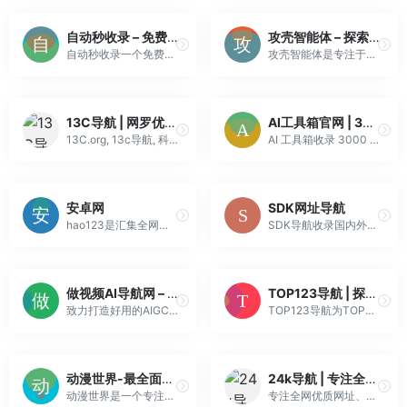
自动秒收录 – 免费自动秒收录网址导航
攻壳智能体 – 探索发现热门的智能体和AI工具
自动秒收录一个免费自动收录优秀网站的网址导航，为广大网友提供优质网站导航服务，让站长方便快捷提交网址，提供更多的展示曝光网站机会！
攻壳智能体是专注于智能体和AI工具的导航网站，我们致力于为用户介绍最新、热门的智能体和AI工具，帮助用户快速找到适合自己的学习、工作、生活的AI利器。
13C导航 | 网罗优秀网站，专注优质导航
AI工具箱官网 | 3000 + 免费 AI 工具集合 | AI软件一站式导航网站
13C.org, 13c导航, 科研动态, 导航网站, 科研工具, 科研导航,工具聚合,
AI 工具箱收录 3000 + 全球优质免费 AI 工具，更覆盖学习、工作、生活、创作全场景！写作没灵感？设计缺思路？学习效率低？日常琐事费时间？这里集结 AI 写作、编程、办公、设计、剪辑、学习辅助、生活服务等实用工具，找到趁手神器，让效率翻倍，轻松搞定从任务到生活的大小事，把时间留给热爱的事！
安卓网
SDK网址导航
hao123是汇集全网优质网址及资源的中文上网导航。及时收录影视、音乐、小说、游戏等分类的网址和内容，让您的网络生活更简单精彩。上网，从hao123开始。
SDK导航收录国内外、各行业优秀网站，为用户提供网站分类目录检索、优秀网站参考、网站推广服务
做视频AI导航网 – 打造好用的AIGC视频工具创作导航
TOP123导航 | 探索全球互联网的起点
致力打造好用的AIGC视频工具创作导航，做视频AI导航分享AI工具,视频素材,软件等
TOP123导航为TOPSTIP旗下子网站，用于将优秀的网站、资源整理归类方便用户快速查找。帮助用户探索中国以外的互联网世界！
动漫世界-最全面的ACG二次元动漫导航网站
24k导航 | 专注全网优质网址、优质资源分享。
动漫世界是一个专注ACG与二次元文化的动漫导航网站，精选收录动漫、番剧、漫画、游戏、轻小说、插画及社区论坛等优质ACGN网站资源，致力于为动漫爱好者提供便捷、全面的二次元网址导航服务。
专注全网优质网址、优质资源分享。