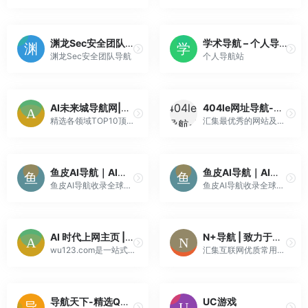
渊龙Sec安全团队导航
学术导航 – 个人导航站
渊龙Sec安全团队导航
个人导航站
AI未来城导航网|智创未来|精选TOP10顶级AI工具|探索AI的魅力,开启智能新生活
404le网址导航-无广告 404le.com
精选各领域TOP10顶级AI工具，十倍提升生产力！提供ChatGPT入口、Midjourney入口，持续收录口碑最好的AI工具。
汇集最优秀的网站及资源。及时收录影视、音乐、小说、游戏等分类的网址和内容，让您的网络生活更简单精彩。上网，从hao开始
鱼皮AI导航｜AI工具提示词大全 – 专业学习资源资讯知识库
鱼皮AI导航｜AI工具提示词大全 – 专业学习资源资讯知识库
鱼皮AI导航收录全球AI工具网站应用，涵盖AIGC写作、AI绘画设计、AI视频音频、AI编程开发、AI对话聊天等领域；提供AI提示词、AI学习课程、AI项目教程、最新AI资讯与专业全面的AI知识库，打造全方位AI学习与交流社区。
鱼皮AI导航收录全球AI工具网站应用，涵盖AIGC写作、AI绘画设计、AI视频音频、AI编程开发、AI对话聊天等领域；提供AI提示词、AI学习课程、AI项目教程、最新AI资讯与专业全面的AI知识库，打造全方位AI学习与交流社区。
AI 时代上网主页 | 豆包 / 千问一键直达，全网导航一站搞定
N+导航 | 致力于优质、实用网站
wu123.com是一站式中文上网导航，汇集常用网站、AI工具与综合搜索，界面简洁安全，是您电脑上网的便捷入口。
汇集互联网优质常用设计网站、UI设计资源网站、灵感创意网站、素材资源网站以及资源网站，定时更新分享产品设计书签，是一款简洁易用的导航网站。
导航天下-精选QQ技术导航,资源网址导航,学技术,找资源,从这里开始
UC游戏