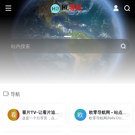
站内
导航
看片TV-让看片追剧更简单
欧零导航网 – 站点导航|博客之家|打造最与众不同的站点导航网|欧零博客|以梦为马|从零开始|NAV.OUZERO.COM|DAO.OUZERO.COM
这是一个引导页，点击上方按钮，进入我们的网站吧！
欧零导航网(NAV.OUZERO.COM|DAO.OUZERO.COM)是欧零旗下站点导航网,免费收录各类网站,打造最与众不同的站点导航,是WordPress,ZBlog,Emlog,Typecho等的博客之家,网站目录,以梦为马,从零开始