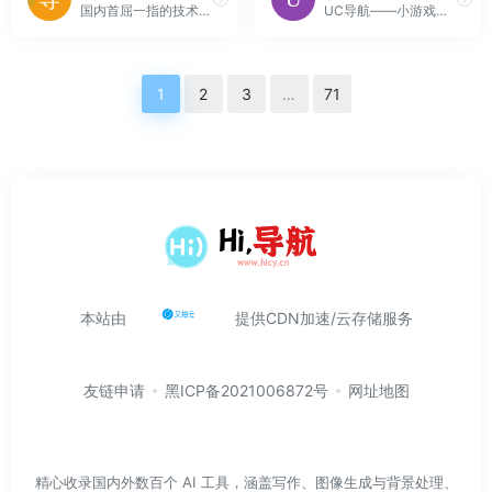
国内首屈一指的技术教程活动导航分类平台，站点已累计收录数千网站，累计为中国网民提供多达数亿的访问点击，满足用户随时查阅最全面最权威的文章资讯教程
UC导航——小游戏大全，热门单机，火爆页游，还有PC、手机、家用机、掌机，你想要的一切游戏都在UC123。
1
2
3
…
71
本站由
提供CDN加速/云存储服务
友链申请
黑ICP备2021006872号
网址地图
精心收录国内外数百个 AI 工具，涵盖写作、图像生成与背景处理、