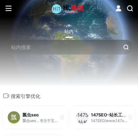
站内
搜索引擎优化
瓢虫seo
147SEO-站长工具-147采集-147发布-免费采集器-成都一米集客科技有限公司
瓢虫seo，专注于互联网seo网站营销推广，帮助企业公司网站关键词优化排名上首页，咨询电话:17733852407（同微信）
147SEO(www.147seo.com)专注于站长工具开发,147采集,147发布,网站优化搜索引擎排名.为站长们提供免费采集器,推送工具,收录查询工具,文章发布工具,网站排名工具!