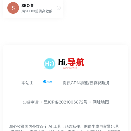
SEO查
为SEOer提供高效的SEO在线解决方案，集合SEO常用工具，批量化查询网站收录、关键词排名、状态码与死链检测、网址采集，长尾关键词挖掘等SEO综合查询服务 &#8211; SEOCha.net
本站由
提供CDN加速/云存储服务
友链申请
黑ICP备2021006872号
网址地图
精心收录国内外数百个 AI 工具，涵盖写作、图像生成与背景处理、