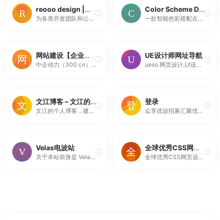
reooo design |各类桌面软件界面设计,移动设备界面设计,图标设计,网页设计.
Color Scheme Designer,在线配色器-在线色彩搭配和色彩配色方案
为各类开发团队和公司提供移动设备的交互和视觉解决方案。各类桌面软件界面设计,移动设备界面设计,图标设计,网页设计。融交互、创意、设计于一体的专业团队，是一支年轻有朝气、拥有与各国内外各企业成功合作经验，有成熟完备的设计流程。
一款智能色彩搭配在线工具,致力于为设计师提供RGB颜色配色方案,为色彩构成学习者提供免费查询工具。
网站建设【企业网站制作】高端网站设计-26年专注企业服务
UE设计师网址导航
中企动力（300.cn）26年专注企业服务;为您提供网站建设,网站制作,网页设计及高端网站定制服务,专注于企业网站建设及推广,对汽车,家装,农业,外贸,机械等多个行业拥有丰富的建站经验的网站建设公司。
ueso 网页设计,UI设计,网页设计讲座,设计欣赏,设计教程,素材下载,界面设计,APP,HTML5,CSS3,酷站推荐,酷站欣赏,酷站收录,酷站大全
文江博客 – 文江的个人博客，平凡的草根站长
登录
文江的个人博客，建立这个博客是为了学习和分享SEO知识、Web开发技术（Web前端开发和PHP网站开发），文章里肯定会有出错的地方请多多指点，有不对的地方请批评。
众享优设招募汇聚优秀兼职设计师，是集平面设计印刷、网页设计、小程序设计、营销设计等于一体的开放式服务平台。
Velas电波站
全球优秀CSS网页设计奖提名网
关于本站前身是 Velas（16/5/3-19/1/9），某个为了练习前端技术和网页设计而建的小站。后因该网站没什么实际意义，不利于吸引流量和可持续发展，因此目标转向 内容毒电波的生产与传播，并改名 Velas电波站。
全球优秀CSS网页设计奖提名网