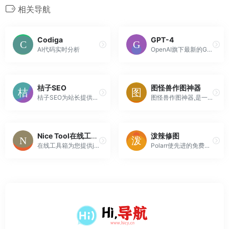
相关导航
Codiga
GPT-4
AI代码实时分析
OpenAI旗下最新的GPT-4模型
桔子SEO
图怪兽作图神器
桔子SEO为站长提供外链查询，批量查反链、老域名挖掘、网站建站历史快照记录、网站标题和内容关键字主题密度检测等的SEO站长工具网
图怪兽作图神器,是一个在线ps图片编辑器,它相当于ps精简版软件,可提供微信编辑器功能,在线ps照片处理,拼图,图片制作,在线设计,平面设计,海报设计,在线图片处理等功能。图怪兽作图不求人处理简单易用,这款在线图片编辑软件让设计海报模板图片更轻松,帮助企业视觉营销投入成本更低。
Nice Tool在线工具箱-开发专用的在线工具都在Nice在线工具箱！
泼辣修图
在线工具箱为您提供json格式化,json代码压缩,json校验解析,json数组解析,json转xml,xml转json,json解析,json在线解析,json在线解析及格式化,unix时间戳转换,CSS美化压缩,json美化,json格式化输出,json数组,json实体类,json视图等
Polarr使先进的免费在线照片编辑器，也可用于iOS，Android，Mac和Windows的专业照片编辑工具。泼辣修图为专业摄影师和摄影发烧友打造轻量,高效,顶级的修图软件,媲美PhotoShop和Lightroom,操作简便,目前在全球拥有专业用户一千万.