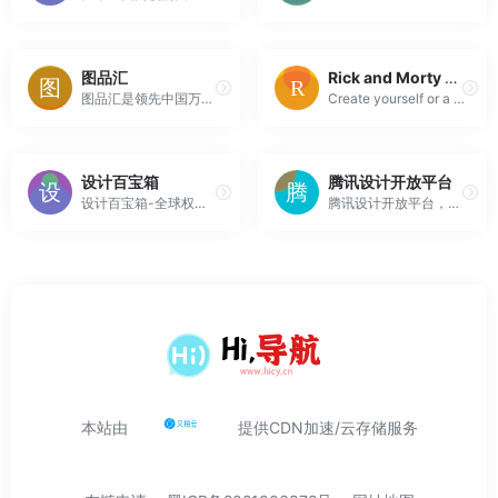
图品汇
Rick and Morty Avatar Maker – Go Rick Yourself | Adult Swim
图品汇是领先中国万千图网中免费设计素材模板网，提供免费素材/模板/图片下载，包括名片/画册/ppt/手抄报/模板等，致力将中国优秀的设计师，高品质的设计作品汇聚一起服务于用户，精品原创，作品严格审核，日更新2000+，高速免费下载。
Create yourself or a brand new being inside the endless worlds of Rick and Morty with the Go Rick Yourself avatar maker.
设计百宝箱
腾讯设计开放平台
设计百宝箱-全球权威设计师网址导航，严格收藏全球著名品牌、包装、广告、营销、咨询、室内、建筑、工业设计公司，以及常用的图片、字库、素材、设计社区等全方位设计师网站导航指引。
腾讯设计开放平台，为全球设计师打造的开放式创意设计生态平台
本站由
提供CDN加速/云存储服务