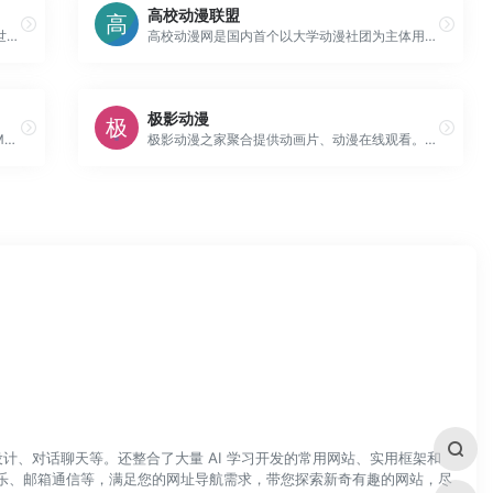
高校动漫联盟
萌姬导航，二次元领路人，带你走进二次元的世界！上网从萌姬导航开始。
高校动漫网是国内首个以大学动漫社团为主体用户群的动漫类综合信息网站,为各社团提供交流与服务的专业平台,目标成为中国动漫社团圈内的第一站点。同时也是一家专业从事企业校园推广、校园营销、品牌推广及校园媒体整合的文化传播组织,服务涉及校园活动执行、校园场地租赁、活动执行、活动策划等。
极影动漫
资源，二次元，图集，壁纸，视频，漫画，MMD，三次元。一番魂，应有尽有。
极影动漫之家聚合提供动画片、动漫在线观看。经典动画片大全、热门好看的动漫，尽在77动漫网。每周极速更新火影忍者、海贼王等好看的日本动漫。
计、对话聊天等。还整合了大量 AI 学习开发的常用网站、实用框架和
乐、邮箱通信等，满足您的网址导航需求，带您探索新奇有趣的网站，尽