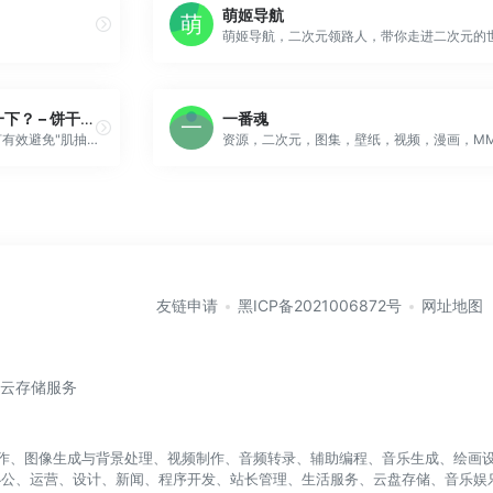
萌姬导航
为什么睡觉时身体会突然抖一下？ – 饼干画报
一番魂
身体突然抖一下是什么信号？如何有效避免"肌抽跃”？欢迎在评论区分享你的经历~文章来源：https://mp.weixin.qq.com/s/vo2DuZMmjuFPJT0cfezdcw
友链申请
黑ICP备2021006872号
网址地图
/云存储服务
盖写作、图像生成与背景处理、视频制作、音频转录、辅助编程、音乐生成、绘画设
办公、运营、设计、新闻、程序开发、站长管理、生活服务、云盘存储、音乐娱