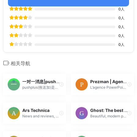
0
人
0
人
0
人
0
人
0
人
相关导航
一对一消息|pushplus(推送加)-微信消息推送平台
Prezman | Agence PowerPoint
pushplus(推送加)是一个集成了微信、企业微信、邮件、钉钉、飞书等实时消息推送平台。只需要调用简单的API，即可帮您迅速完成消息的推送，使用简单方便
L’agence PowerPoint créative et stratégique, au service des agences et des plus grandes entreprises du monde.
Ars Technica
Ghost: The best open source blog & newsletter platform
News and reviews, covering IT, AI, science, space, health, gaming, cybersecurity, tech policy, computers, mobile devices, and operating systems.
Beautiful, modern publishing with email newsletters and paid subscriptions built-in. Used by Platformer, 404Media, Lever News, Tangle, The Browser, an...