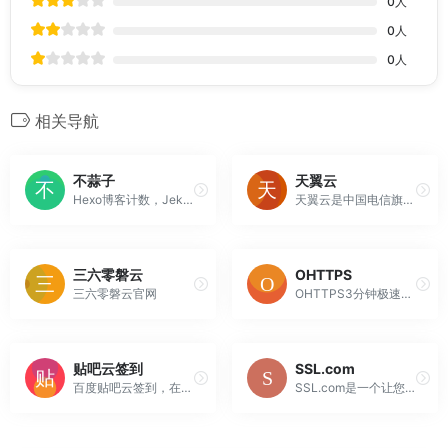
0
人
0
人
0
人
相关导航
不蒜子
天翼云
Hexo博客计数，Jekyll博客计数器，Octopress访问统计，GitHubPages博客访问量统计，静态网站计数，静态博客计数，网站计数器，网站计数插件，博客计数器，WordPress计数插件,DedeCMS计数插件,Z-Blog计数器插件,Joomla计数器,emlog计数器,MediaW...
天翼云是中国电信旗下一家科技型、平台型、服务型公司，以quot;云网融合、安全可信、专享定制quot;三大优势向客户提供公有云、私有云、专属云、混合云、边缘云、全栈云服务，满足政府及企业数字化转型需求。
三六零磐云
OHTTPS
三六零磐云官网
OHTTPS3分钟极速申请免费的HTTPS证书(SSL证书)，支持申请单域名证书、多域名证书、通配符证书以及IP证书，并提供证书自动化到期提醒、证书自动化更新、证书自动化部署、站点证书自动化监控等服务，证书可自动部署至：宝塔面板、群晖NAS、云服务、Docker容器、Nginx、Openresty、...
贴吧云签到
SSL.com
百度贴吧云签到，在服务器上配置好就无需进行任何操作便可以实现贴吧的全自动签到。配合插件使用还可实现云灌水、点赞、封禁、删帖、审查等功能。Git代码库 https://github.com/MoeNetwork/Tieba-Cloud-Sign
SSL.com是一个让您为网站购买SSL证书的网站。它是一家顶级证书颁发机构，为不同规模的企业提供大量证书。SSL.com提供不同价位的域名验证、组织验证和扩展验证计划。还提供通配符和多域名SSL证书。亮点：免费网站封条、适用于99%的浏览器、挂锁符号、24/7支持、免费补发证书开始使用SSL...