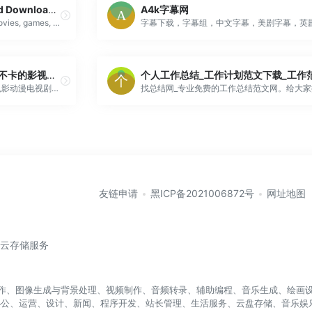
The Pirate Bay — Unlimited Downloads of Music, Movies, Games & Software
A4k字幕网
Explore and download music, movies, games, and software through Pirate Bay Proxy, renowned as the most secure BitTorrent site.
缘城影院在线_片库丰富播放不卡的影视网站
缘城影院提供在线不卡顿的高清电影动漫电视剧免费播放，每日第一时间更新电视剧最新一集和动漫最新一集，实时同步最新的电影在线播放资源，喜欢的朋友请收藏。
友链申请
黑ICP备2021006872号
网址地图
/云存储服务
盖写作、图像生成与背景处理、视频制作、音频转录、辅助编程、音乐生成、绘画设
办公、运营、设计、新闻、程序开发、站长管理、生活服务、云盘存储、音乐娱