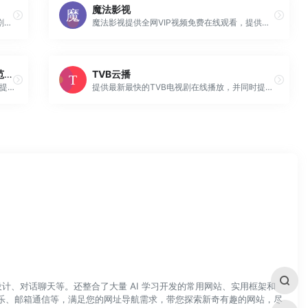
魔法影视
字幕下载，字幕组，中文字幕，美剧字幕，英剧字幕，双语字幕，新番字幕
魔法影视提供全网VIP视频免费在线观看，提供最新电影、电视剧、动漫、综艺、体育等视频资源，提供高清视频在线观看
个人工作总结_工作计划范文下载_工作范文写作_上找总结网
TVB云播
找总结网_专业免费的工作总结范文网。给大家提供免费各行业的工作总结范文、工作计划，包括有个人年终工作总结、教师年终总结范文、学期总结范文等真正的免费平台，全力服务于工作总结，工作计划范文。
提供最新最快的TVB电视剧在线播放，并同时提供国内火热电视剧极速播放！
计、对话聊天等。还整合了大量 AI 学习开发的常用网站、实用框架和
乐、邮箱通信等，满足您的网址导航需求，带您探索新奇有趣的网站，尽