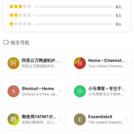
0
人
0
人
0
人
相关导航
阿里云万网虚机IP访问报错提示
Home – ChemistryScore
阿里云万网虚机IP访问报错提示
Your Online Chemistry Resource Our Most Popular Content Recommended Chemistry Guides Organic Chemistry Molecular Properties Transition State Theory Pr...
Shotcut – Home
小马博客 – 专注于资源分享的blog
Shotcut is a free, open source, cross-platform video editor for Windows, Mac and Linux
小马博客专注于软件库,网站建设源码,小程序模板源码,教程及实用软件,总之就是网络那些事。
郵便局?ATM?ポストをさがす – 日本郵政グループ
EssentialsX
全国の郵便局、ゆうゆう窓口、ゆうちょ銀行、ATM、ポストを検索できます。
The modern Essentials suite for Spigot and Paper.