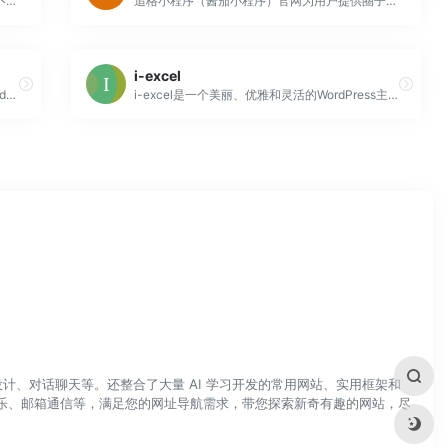
现在使用它可以创建自己的网站和小程序，又不是有点小厉害了。而且功能强大，还支持微信支付，分销，优惠券，营销等多种功能。还有多种模板，覆盖媒体，酒店，点餐。后台编辑也是傻瓜式，点击空格就可以选择插入的方式，支持插入文本，图片，图片，分割线等类型。
追格小程序（酱茄小程序）官网为用户提供圈子小程序，知识付费小程序，企业官网小程序和酱茄plus，酱茄pro及WordPress小程序，WordPress主题模板相关问题的交流分享及购买
i-excel
i-max是一个响应式、视网膜支持的多用途WordPress主题，可用来搭建企业、投资、个人或博客网站。i-max内置了许多高级功能，如盒装/宽布局，无限的色彩，自定义背景，多个博客的布局，社交媒体链接，自定义滑块等等。i-max还带有一个插件“TemplatesNextToolkit”让你可以设置...
i-excel是一个美丽、优雅和灵活的WordPress主题，内置了几个高级功能，具备高度可定制，可用于商业网站、投资组合、个人网站或博客。i-excel中高度响应式的特性，使得它适合大屏幕的桌面和小手机屏幕。它有无限的色彩，盒装/宽布局，自定义背景，自定义CSS样式，社会联系，多个博客布局等。i-...
计、对话聊天等。还整合了大量 AI 学习开发的常用网站、实用框架和
乐、邮箱通信等，满足您的网址导航需求，带您探索新奇有趣的网站，尽