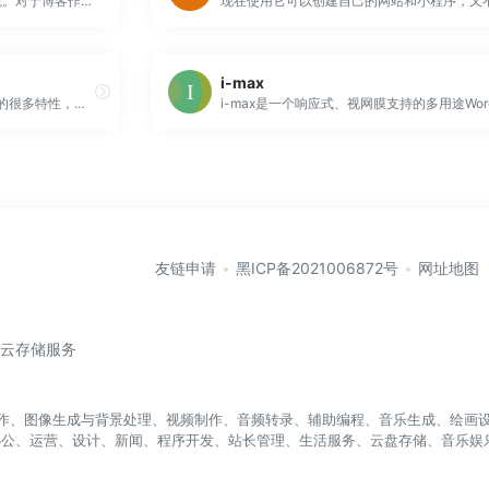
阅读需要专注，有效和良好的环境。对于博客作者而言，主题是创建所有这些要求的最重要因素。今天推荐的Justread，是一个免费的WordPress博客主题，可以满足您对可读博客的所有期望。
i-max
WDlog主题继承了?WDone?主题的很多特性，但我希望从这个主题开始有些突破，所以真的非常用心开发（并不是说其他主题不用心哦，只是这个主题我希望一开始就有一个高些的起点）。WDlog依旧是响应式设计，在电脑、平板和手机端都可以很好地展示；目前有6种配色方案，兼容WordPress5.5及以上版本...
友链申请
黑ICP备2021006872号
网址地图
/云存储服务
盖写作、图像生成与背景处理、视频制作、音频转录、辅助编程、音乐生成、绘画设
办公、运营、设计、新闻、程序开发、站长管理、生活服务、云盘存储、音乐娱