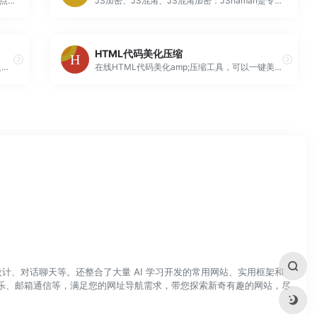
木鱼藏匿的场所,发布一些IT博客,记录一些生活点滴
JS加密、JS混淆、JS混淆加密：JShaman是专业的JS代码混淆加密平台，提供专业的JS混淆、JS加密服务。
HTML代码美化压缩
憧憬点滴记忆(憧憬博客)是关注与分享互联网及软件IT技术的个人博客,同时也记录个人的一路点滴,所蕴含的包括前端、后端、数据库等知识,欢迎您关注我们。
在线HTML代码美化amp;压缩工具，可以一键美化或压缩您的HTML代码，格式化HTML代码，让代码更利于阅读，也可以压缩HTML代码，减少HTML代码的体积，加快网络加载速度。
计、对话聊天等。还整合了大量 AI 学习开发的常用网站、实用框架和
乐、邮箱通信等，满足您的网址导航需求，带您探索新奇有趣的网站，尽