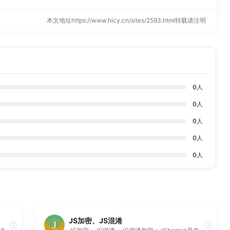
本文地址https://www.hicy.cn/sites/2593.html转载请注明
0
人
0
人
0
人
0
人
0
人
JS加密、JS混淆