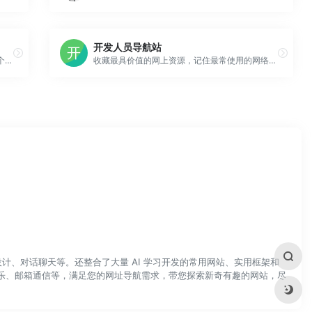
开发人员导航站
关于本站前身是 Velas（16/5/3-19/1/9），某个为了练习前端技术和网页设计而建的小站。后因该网站没什么实际意义，不利于吸引流量和可持续发展，因此目标转向 内容毒电波的生产与传播，并改名 Velas电波站。
收藏最具价值的网上资源，记住最常使用的网络工具，保存最常访问的网页地址
计、对话聊天等。还整合了大量 AI 学习开发的常用网站、实用框架和
乐、邮箱通信等，满足您的网址导航需求，带您探索新奇有趣的网站，尽