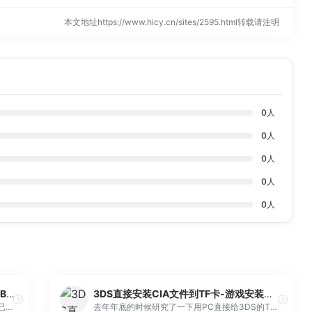
本文地址https://www.hicy.cn/sites/2595.html转载请注明
0
人
0
人
0
人
0
人
0
人
JetBot系列教程之系统安装和配置 – JetBot系列教程 微雪课堂
3DS直接安装CIA文件到TF卡-游戏安装速度提升15倍【更新图形界面】
NVIDIA为JetBot项目提供了一个jetBot镜像，已经预装了项目的基本资源和相关示例程序。用户可以直接下载安装。 ,微雪课堂
去年年底的时候研究了一下用PC直接给3DS的TF卡直接安装CIA文件这种高端的骚操作，虽然步骤比较繁琐，还是命令行方式的，而且还是需要部署Python环境