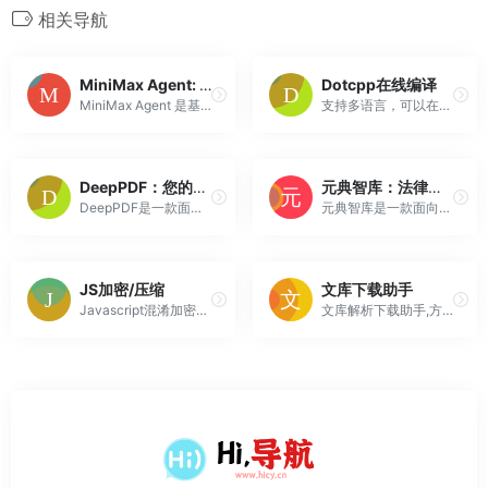
相关导航
MiniMax Agent: 简单指令, 无限可能
Dotcpp在线编译
MiniMax Agent 是基于顶尖多模态大语言模型打造的智能AI伙伴，为你带来全方位的智能体验：精准搜索解答、一目了然的图像识别、沉浸式语音对话、专业
支持多语言，可以在线写代码，编译、调试运行的在线编译解释器
DeepPDF：您的AI深度学习研究助手
元典智库：法律搜索引擎
DeepPDF是一款面向PDF深度学习的AI助手，支持聊天、摘要、翻译对比及关键词、图片、公式的分析。
元典智库是一款面向法官、检察官、律师等法律人提供的一站式法律知识服务平台，以法律搜索这一通用场景切入，聚合和分发各类知识服务，以期通过法律知识搜索和知识推荐，为法律人提供有效、精准的知识服务，为用户提供一站式、一体化的智能搜索体验。gt;lt;metaname=keywordscontent=元典智...
JS加密/压缩
文库下载助手
Javascript混淆加密，去除Js注释，混淆解密，Javascript在线解密。还额外提供人工JS解密服务。
文库解析下载助手,方便的复制文库内容。